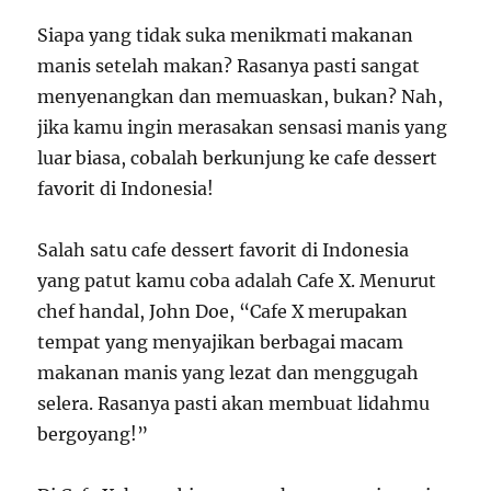
Siapa yang tidak suka menikmati makanan
manis setelah makan? Rasanya pasti sangat
menyenangkan dan memuaskan, bukan? Nah,
jika kamu ingin merasakan sensasi manis yang
luar biasa, cobalah berkunjung ke cafe dessert
favorit di Indonesia!
Salah satu cafe dessert favorit di Indonesia
yang patut kamu coba adalah Cafe X. Menurut
chef handal, John Doe, “Cafe X merupakan
tempat yang menyajikan berbagai macam
makanan manis yang lezat dan menggugah
selera. Rasanya pasti akan membuat lidahmu
bergoyang!”