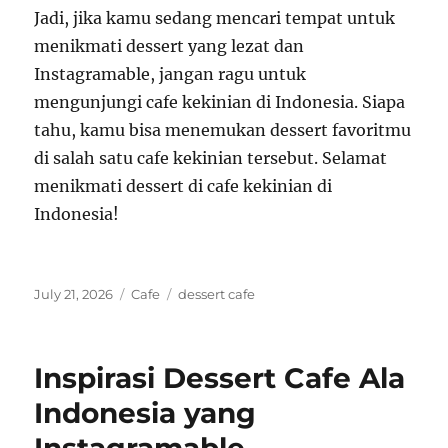
Jadi, jika kamu sedang mencari tempat untuk
menikmati dessert yang lezat dan
Instagramable, jangan ragu untuk
mengunjungi cafe kekinian di Indonesia. Siapa
tahu, kamu bisa menemukan dessert favoritmu
di salah satu cafe kekinian tersebut. Selamat
menikmati dessert di cafe kekinian di
Indonesia!
Posted
Categories
Tags
July 21, 2026
Cafe
dessert cafe
on
Inspirasi Dessert Cafe Ala
Indonesia yang