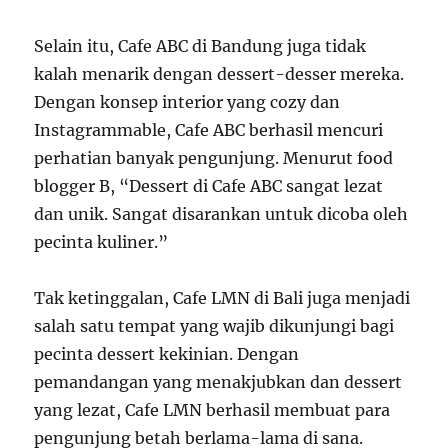
Selain itu, Cafe ABC di Bandung juga tidak
kalah menarik dengan dessert-desser mereka.
Dengan konsep interior yang cozy dan
Instagrammable, Cafe ABC berhasil mencuri
perhatian banyak pengunjung. Menurut food
blogger B, “Dessert di Cafe ABC sangat lezat
dan unik. Sangat disarankan untuk dicoba oleh
pecinta kuliner.”
Tak ketinggalan, Cafe LMN di Bali juga menjadi
salah satu tempat yang wajib dikunjungi bagi
pecinta dessert kekinian. Dengan
pemandangan yang menakjubkan dan dessert
yang lezat, Cafe LMN berhasil membuat para
pengunjung betah berlama-lama di sana.