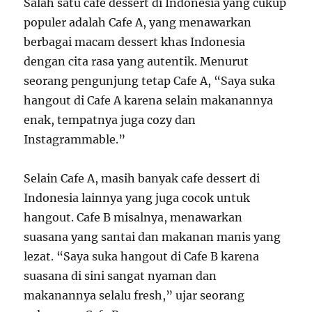
Salah satu cafe dessert di Indonesia yang cukup
populer adalah Cafe A, yang menawarkan
berbagai macam dessert khas Indonesia
dengan cita rasa yang autentik. Menurut
seorang pengunjung tetap Cafe A, “Saya suka
hangout di Cafe A karena selain makanannya
enak, tempatnya juga cozy dan
Instagrammable.”
Selain Cafe A, masih banyak cafe dessert di
Indonesia lainnya yang juga cocok untuk
hangout. Cafe B misalnya, menawarkan
suasana yang santai dan makanan manis yang
lezat. “Saya suka hangout di Cafe B karena
suasana di sini sangat nyaman dan
makanannya selalu fresh,” ujar seorang