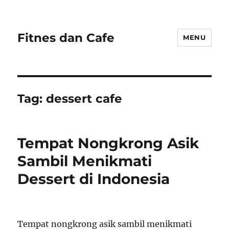
Fitnes dan Cafe
MENU
Tag:
dessert cafe
Tempat Nongkrong Asik
Sambil Menikmati
Dessert di Indonesia
Tempat nongkrong asik sambil menikmati