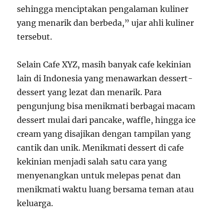
sehingga menciptakan pengalaman kuliner
yang menarik dan berbeda,” ujar ahli kuliner
tersebut.
Selain Cafe XYZ, masih banyak cafe kekinian
lain di Indonesia yang menawarkan dessert-
dessert yang lezat dan menarik. Para
pengunjung bisa menikmati berbagai macam
dessert mulai dari pancake, waffle, hingga ice
cream yang disajikan dengan tampilan yang
cantik dan unik. Menikmati dessert di cafe
kekinian menjadi salah satu cara yang
menyenangkan untuk melepas penat dan
menikmati waktu luang bersama teman atau
keluarga.