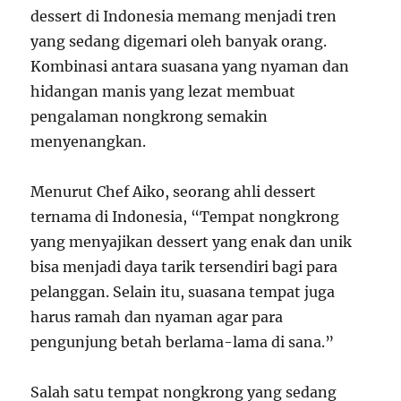
dessert di Indonesia memang menjadi tren
yang sedang digemari oleh banyak orang.
Kombinasi antara suasana yang nyaman dan
hidangan manis yang lezat membuat
pengalaman nongkrong semakin
menyenangkan.
Menurut Chef Aiko, seorang ahli dessert
ternama di Indonesia, “Tempat nongkrong
yang menyajikan dessert yang enak dan unik
bisa menjadi daya tarik tersendiri bagi para
pelanggan. Selain itu, suasana tempat juga
harus ramah dan nyaman agar para
pengunjung betah berlama-lama di sana.”
Salah satu tempat nongkrong yang sedang