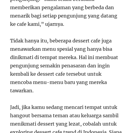
memberikan pengalaman yang berbeda dan
menarik bagi setiap pengunjung yang datang
ke cafe kami,” ujarnya.
Tidak hanya itu, beberapa dessert cafe juga
menawarkan menu spesial yang hanya bisa
dinikmati di tempat mereka. Hal ini membuat
pengunjung semakin penasaran dan ingin
kembali ke dessert cafe tersebut untuk
mencoba menu-menu baru yang mereka
tawarkan.
Jadi, jika kamu sedang mencari tempat untuk
hangout bersama teman atau keluarga sambil
menikmati dessert yang lezat, cobalah untuk
exploring dessert cafe trend di Indonesia. Siapa