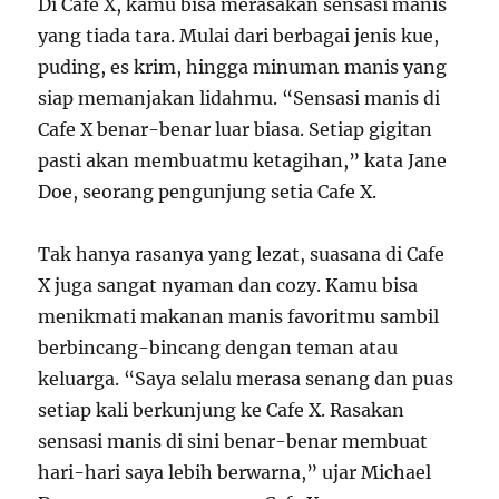
Di Cafe X, kamu bisa merasakan sensasi manis
yang tiada tara. Mulai dari berbagai jenis kue,
puding, es krim, hingga minuman manis yang
siap memanjakan lidahmu. “Sensasi manis di
Cafe X benar-benar luar biasa. Setiap gigitan
pasti akan membuatmu ketagihan,” kata Jane
Doe, seorang pengunjung setia Cafe X.
Tak hanya rasanya yang lezat, suasana di Cafe
X juga sangat nyaman dan cozy. Kamu bisa
menikmati makanan manis favoritmu sambil
berbincang-bincang dengan teman atau
keluarga. “Saya selalu merasa senang dan puas
setiap kali berkunjung ke Cafe X. Rasakan
sensasi manis di sini benar-benar membuat
hari-hari saya lebih berwarna,” ujar Michael