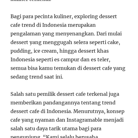
Bagi para pecinta kuliner, exploring dessert
cafe trend di Indonesia merupakan
pengalaman yang menyenangkan. Dari mulai
dessert yang menggugah selera seperti cake,
pudding, ice cream, hingga dessert khas
Indonesia seperti es campur dan es teler,
semua bisa kamu temukan di dessert cafe yang
sedang trend saat ini.
Salah satu pemilik dessert cafe terkenal juga
memberikan pandangannya tentang trend
dessert cafe di Indonesia. Menurutnya, konsep
cafe yang nyaman dan Instagramable menjadi
salah satu daya tarik utama bagi para
pengunjung. “Kami selalu berusaha