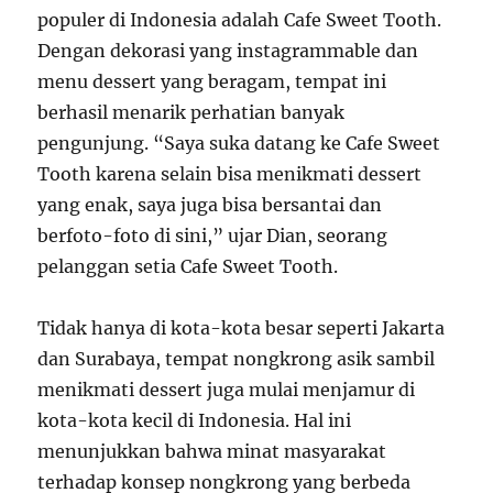
populer di Indonesia adalah Cafe Sweet Tooth.
Dengan dekorasi yang instagrammable dan
menu dessert yang beragam, tempat ini
berhasil menarik perhatian banyak
pengunjung. “Saya suka datang ke Cafe Sweet
Tooth karena selain bisa menikmati dessert
yang enak, saya juga bisa bersantai dan
berfoto-foto di sini,” ujar Dian, seorang
pelanggan setia Cafe Sweet Tooth.
Tidak hanya di kota-kota besar seperti Jakarta
dan Surabaya, tempat nongkrong asik sambil
menikmati dessert juga mulai menjamur di
kota-kota kecil di Indonesia. Hal ini
menunjukkan bahwa minat masyarakat
terhadap konsep nongkrong yang berbeda